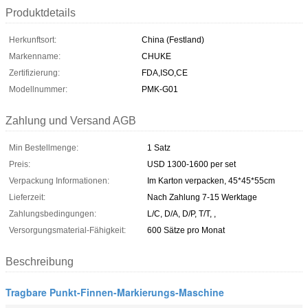
Produktdetails
Herkunftsort:
China (Festland)
Markenname:
CHUKE
Zertifizierung:
FDA,ISO,CE
Modellnummer:
PMK-G01
Zahlung und Versand AGB
Min Bestellmenge:
1 Satz
Preis:
USD 1300-1600 per set
Verpackung Informationen:
Im Karton verpacken, 45*45*55cm
Lieferzeit:
Nach Zahlung 7-15 Werktage
Zahlungsbedingungen:
L/C, D/A, D/P, T/T, ,
Versorgungsmaterial-Fähigkeit:
600 Sätze pro Monat
Beschreibung
Tragbare Punkt-Finnen-Markierungs-Maschine