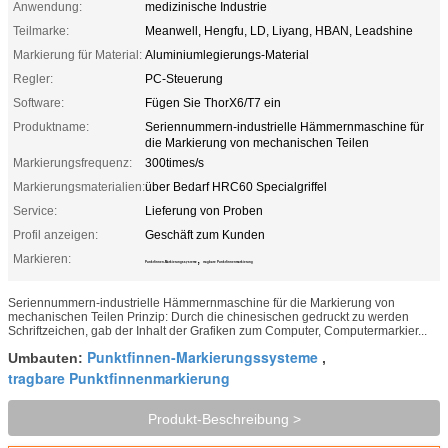
Anwendung:
medizinische Industrie
Teilmarke:
Meanwell, Hengfu, LD, Liyang, HBAN, Leadshine
Markierung für Material:
Aluminiumlegierungs-Material
Regler:
PC-Steuerung
Software:
Fügen Sie ThorX6/T7 ein
Produktname:
Seriennummern-industrielle Hämmernmaschine für
die Markierung von mechanischen Teilen
Markierungsfrequenz:
300times/s
Markierungsmaterialien:
über Bedarf HRC60 Specialgriffel
Service:
Lieferung von Proben
Profil anzeigen:
Geschäft zum Kunden
Markieren:
,
Punktfinnen-Markierungssysteme
tragbare Punktfinnenmarkierung
Seriennummern-industrielle Hämmernmaschine für die Markierung von
mechanischen Teilen Prinzip: Durch die chinesischen gedruckt zu werden
Schriftzeichen, gab der Inhalt der Grafiken zum Computer, Computermarkier...
Punktfinnen-Markierungssysteme
Umbauten:
,
tragbare Punktfinnenmarkierung
Produkt-Beschreibung >