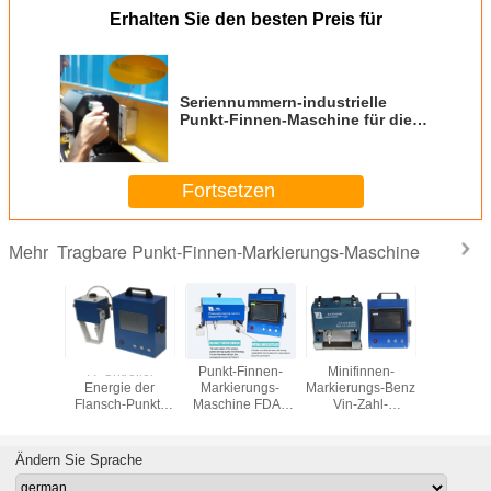
Erhalten Sie den besten Preis für
Seriennummern-industrielle
Punkt-Finnen-Maschine für die
Markierung von mechanischen
Teilen
Fortsetzen
Tragbare Punkt-Finnen-Markierungs-Maschine
Mehr
-tragbare
T7 Cntroller
Punkt-Finnen-
Minifinnen-
Hoh
tische
Energie der
Markierungs-
Markierungs-Benz
Genauigk
rungs-
Flansch-Punkt-
Maschine FDAs
Vin-Zahl-
Punkt 
ne Cnc-
Finnen-
tragbare für
Markierungs-
Markier
maschine
Markierungs-
Zahl/Fahrgestellnummer
Maschine ISO-
Masch
etall
Maschinen-
Vin
Bescheinigung
Ändern Sie Sprache
40x80mm des
des punkt-300W
Bereichs-220V