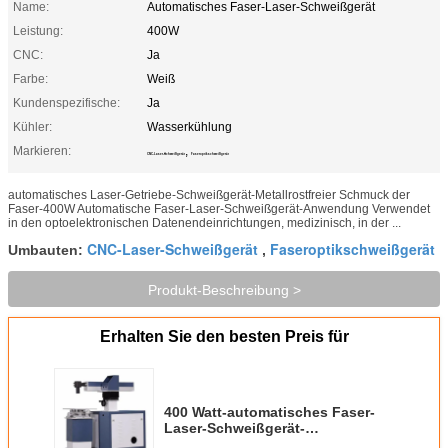
Name:
Automatisches Faser-Laser-Schweißgerät
Leistung:
400W
CNC:
Ja
Farbe:
Weiß
Kundenspezifische:
Ja
Kühler:
Wasserkühlung
Markieren:
,
CNC-Laser-Schweißgerät
Faseroptikschweißgerät
automatisches Laser-Getriebe-Schweißgerät-Metallrostfreier Schmuck der
Faser-400W Automatische Faser-Laser-Schweißgerät-Anwendung Verwendet
in den optoelektronischen Datenendeinrichtungen, medizinisch, in der ...
CNC-Laser-Schweißgerät
Faseroptikschweißgerät
Umbauten:
,
Produkt-Beschreibung >
Erhalten Sie den besten Preis für
400 Watt-automatisches Faser-
Laser-Schweißgerät-
Metallrostfreier Schmuck