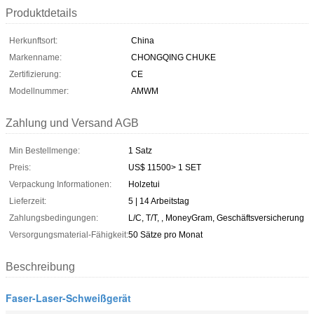
Produktdetails
Herkunftsort:
China
Markenname:
CHONGQING CHUKE
Zertifizierung:
CE
Modellnummer:
AMWM
Zahlung und Versand AGB
Min Bestellmenge:
1 Satz
Preis:
US$ 11500> 1 SET
Verpackung Informationen:
Holzetui
Lieferzeit:
5 | 14 Arbeitstag
Zahlungsbedingungen:
L/C, T/T, , MoneyGram, Geschäftsversicherung
Versorgungsmaterial-Fähigkeit:
50 Sätze pro Monat
Beschreibung
Faser-Laser-Schweißgerät