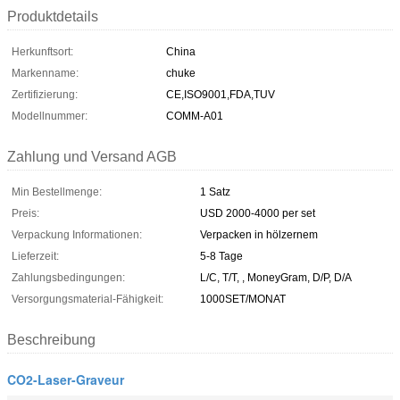
Produktdetails
Herkunftsort:
China
Markenname:
chuke
Zertifizierung:
CE,ISO9001,FDA,TUV
Modellnummer:
COMM-A01
Zahlung und Versand AGB
Min Bestellmenge:
1 Satz
Preis:
USD 2000-4000 per set
Verpackung Informationen:
Verpacken in hölzernem
Lieferzeit:
5-8 Tage
Zahlungsbedingungen:
L/C, T/T, , MoneyGram, D/P, D/A
Versorgungsmaterial-Fähigkeit:
1000SET/MONAT
Beschreibung
CO2-Laser-Graveur