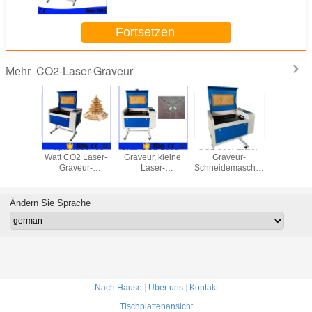
Fortsetzen
CO2-Laser-Graveur
Mehr
2-Laser-
Papierleder 60
Glas-CO2 Laser-
CO2 50W Laser-
120 w-
, kleine
Watt CO2 Laser-
Graveur, kleine
Graveur-
Lase
Stich-
Graveur-
Laser-
Schneidemaschine,
Gravierma
ngs-hohe
Maschinen-
Graviermaschine
Laser-Ausschnitt
Hochgesch
ndigkeit
verteilendes
60W 80W 100W
und
Trennsch
Wasserkühlung
150W
Graviermaschine
Ändern Sie Sprache
Nach Hause
|
Über uns
|
Kontakt
Tischplattenansicht