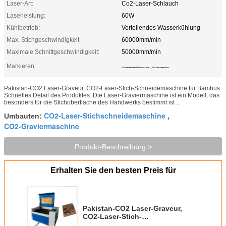
Laser-Art:
Co2-Laser-Schlauch
Laserleistung:
60W
Kühlbetrieb:
Verteilendes Wasserkühlung
Max. Stichgeschwindigkeit:
60000mm/min
Maximale Schnittgeschwindigkeit:
50000mm/min
Markieren:
,
CO2-Laser-Stichschneidemaschine
CO2-Graviermaschine
Pakistan-CO2 Laser-Graveur, CO2-Laser-Stich-Schneidemaschine für Bambus
Schnelles Detail des Produktes: Die Laser-Graviermaschine ist ein Modell, das
besonders für die Stichoberfläche des Handwerks bestimmt ist ...
CO2-Laser-Stichschneidemaschine
Umbauten:
,
CO2-Graviermaschine
Produkt-Beschreibung >
Erhalten Sie den besten Preis für
Pakistan-CO2 Laser-Graveur,
CO2-Laser-Stich-
Schneidemaschine für Bambus