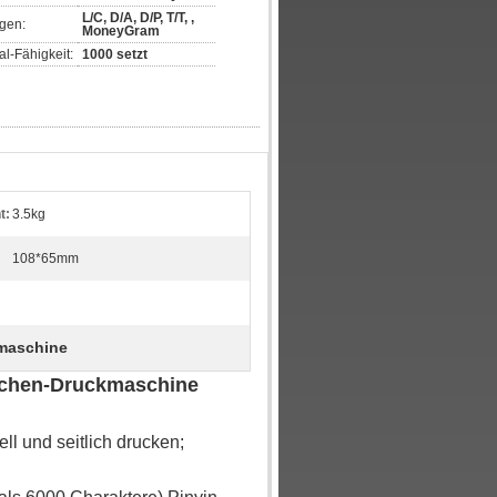
L/C, D/A, D/P, T/T, ,
gen:
MoneyGram
l-Fähigkeit:
1000 setzt
t:
3.5kg
108*65mm
kmaschine
aschen-Druckmaschine
ll und seitlich drucken;