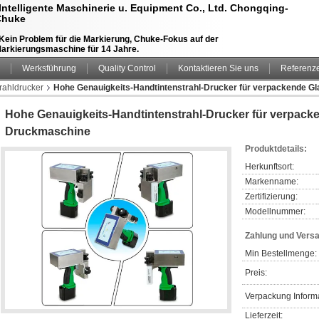
Intelligente Maschinerie u. Equipment Co., Ltd. Chongqing-
Chuke
Kein Problem für die Markierung, Chuke-Fokus auf der
arkierungsmaschine für 14 Jahre.
Werksführung
Quality Control
Kontaktieren Sie uns
Referenz
trahldrucker
Hohe Genauigkeits-Handtintenstrahl-Drucker für verpackende G
Hohe Genauigkeits-Handtintenstrahl-Drucker für verpack
Druckmaschine
Produktdetails:
Herkunftsort:
Markenname:
Zertifizierung:
Modellnummer:
Zahlung und Vers
Min Bestellmenge:
Preis:
Verpackung Inform
Lieferzeit: