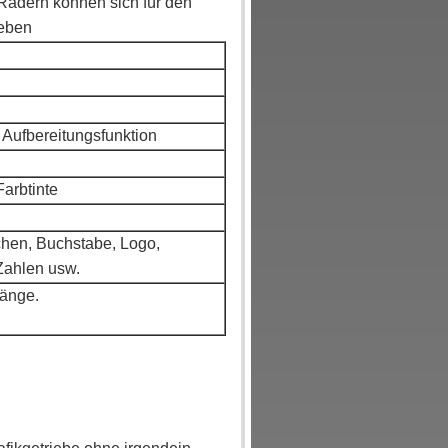
Rädern können sich für den
ieben
t Aufbereitungsfunktion
arbtinte
chen, Buchstabe, Logo,
Zahlen usw.
Länge.