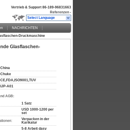
Vertrieb & Support
86-189-96831663
Referenzen
-
Select Language
en
NACHRICHTEN
lasflaschen-Druckmaschine
ende Glasflaschen-
China
Chuke
CE,FDA,ISO9001,TUV
IJP-A01
and AGB:
1 Satz
USD 1000-1200 per
set
Verpacken in der
ationen:
Karikatur
5-8 Arbeit dasy