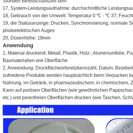
Stunden Bereitschaftszeit sein
17, System-Leistungsaufnahme: durchschnittliche Leistungsau
18, Gebrauch von der Umwelt: Temperatur 0 ℃ - ℃ 37; Feucht
19, die Statusanzeige: Drucken, Synchronisierung, normale 
photoelektrischen Auges
20, Düsenhöhe: 18mm
Anwendung
1, Material druckend: Metall, Plastik, Holz-, Aluminiumfolie, 
Baumaterialien wie Oberfläche
2, Anwendung: Druckflächeortsnetzkennzahl, Datum, Bearbe
zufriedene Produkte werden hauptsächlich beim Verpacken benu
Nahrung, im Getränk, in pharmazeutischem, in chemischem, Z
Kann auf porösen Oberflächen (wie gewöhnlichen Pappschac
etc.) und porenfreien Oberflächen drucken (wie Taschen, Schlä