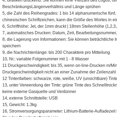
4, Grafiken druckend: Sie können eine Vielzahl des Logos, Gr
BeschränkungsLängenverhältnis und Länge sprühen
5, die Zahl des Reihengrades: 1 bis 14 alphanumerische fünf, 
chinesischen Schriftzeichen, kann die Größe des Wortes in 
6, Schrifthöhe: Jet, der 1mm druckt | 18mm Stellenhöhe (1,2,3,
7, automatisches Drucken: Datum, Zeit, Bearbeitungsnummer,
8, die Lagerung von Informationen: Sie können beträchtliche
speichern
9, die Nachrichtenlänge: bis 200 Charaktere pro Mitteilung
10, Nr.: variable Folgenummer mit 1 - 8 Wasser
11 Druckgeschwindigkeit: bis 35, wenn on-line-Drucken m/Min
Druckgeschwindigkeit nicht an einer Zunahme der Zeilenzahl 
12 Tintenfarben: schwarze, rote, weiße, UV (unsichtbare) Tint
13, unter Verwendung der Tinte: grüne Tinte des Schnelltrockn
keine externe Gasquelle und Verdünner
14, externe Schnittstelle: USB
15, Gewicht: 1.3kg
16, Stromversorgungsparameter: Lithium-Batterie-Aufladezei