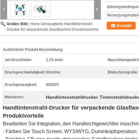
Zahlungsbedingun
Versorgungsmateria
Großes Bild :
Hohe Genauigkeits-Handtintenstrahl-
Kontakt
Drucker für verpackende Glasflaschen-Druckmaschine
Ausführliche Produkt-Beschreibung
Jet-Druckhöhe:
2-25.4mm
Maschinengewich
Druckgeschwindigkeit:
60m/min
Bildschirmgröße:
Druckgenauigkeit:
600DPI
Handtintenstrahldrucker
Tintenstrahldruc
Markieren:
,
Handtintenstrahl-Drucker für verpackende Glasfl
Produktvorteile
Bearbeiten Sie Integration, den Handleichtgewichtler maschine
· Färben Sie Touch Screen, WYSIWYG, Dummkopfoperation;