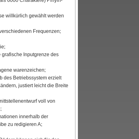
als 6000 Charaktere) Pinyin-
sse willkürlich gewählt werden
i verschiedenen Frequenzen;
ie;
 grafische Inputgrenze des
ragene warenzeichen;
 des Betriebssystem erzielt
ern, justiert leicht die Breite
ttstellenentwurf voll von
;
mationen innerhalb der
be zu redigieren A;