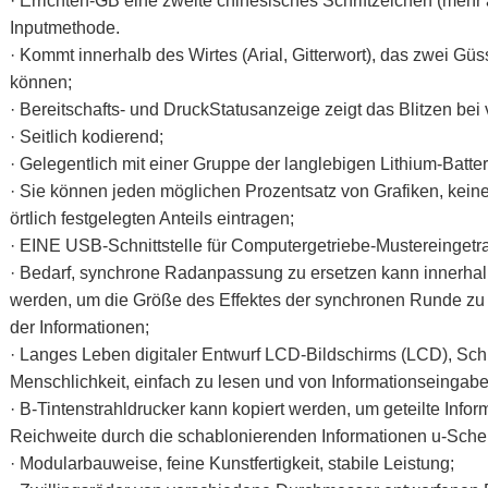
· Errichten-GB eine zweite chinesisches Schriftzeichen (mehr 
Inputmethode.
· Kommt innerhalb des Wirtes (Arial, Gitterwort), das zwei Gü
können;
· Bereitschafts- und DruckStatusanzeige zeigt das Blitzen be
· Seitlich kodierend;
· Gelegentlich mit einer Gruppe der langlebigen Lithium-Batter
· Sie können jeden möglichen Prozentsatz von Grafiken, keine
örtlich festgelegten Anteils eintragen;
· EINE USB-Schnittstelle für Computergetriebe-Mustereinget
· Bedarf, synchrone Radanpassung zu ersetzen kann innerhalb
werden, um die Größe des Effektes der synchronen Runde zu änd
der Informationen;
· Langes Leben digitaler Entwurf LCD-Bildschirms (LCD), Schni
Menschlichkeit, einfach zu lesen und von Informationseingabe
· B-Tintenstrahldrucker kann kopiert werden, um geteilte Infor
Reichweite durch die schablonierenden Informationen u-Schei
· Modularbauweise, feine Kunstfertigkeit, stabile Leistung;