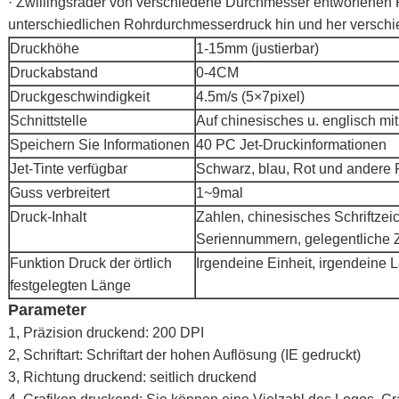
· Zwillingsräder von verschiedene Durchmesser entworfenen 
unterschiedlichen Rohrdurchmesserdruck hin und her versch
Druckhöhe
1-15mm (justierbar)
Druckabstand
0-4CM
Druckgeschwindigkeit
4.5m/s (5×7pixel)
Schnittstelle
Auf chinesisches u. englisch mi
Speichern Sie Informationen
40 PC Jet-Druckinformationen
Jet-Tinte verfügbar
Schwarz, blau, Rot und andere F
Guss verbreitert
1~9mal
Druck-Inhalt
Zahlen, chinesisches Schriftzei
Seriennummern, gelegentliche 
Funktion Druck der örtlich
Irgendeine Einheit, irgendeine 
festgelegten Länge
Parameter
1, Präzision druckend: 200 DPI
2, Schriftart: Schriftart der hohen Auflösung (IE gedruckt)
3, Richtung druckend: seitlich druckend