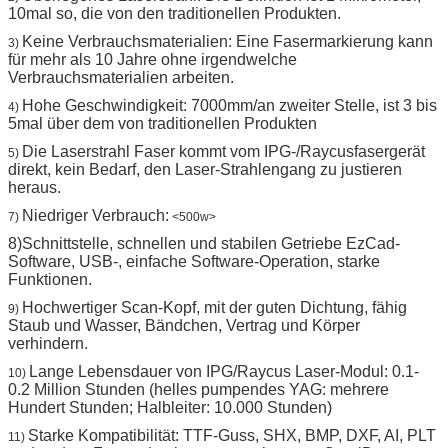
10mal so, die von den traditionellen Produkten.
Keine Verbrauchsmaterialien: Eine Fasermarkierung kann
3)
für mehr als 10 Jahre ohne irgendwelche
Verbrauchsmaterialien arbeiten.
Hohe Geschwindigkeit: 7000mm/an zweiter Stelle, ist 3 bis
4)
5mal über dem von traditionellen Produkten
Die Laserstrahl Faser kommt vom IPG-/Raycusfasergerät
5)
direkt, kein Bedarf, den Laser-Strahlengang zu justieren
heraus.
Niedriger Verbrauch:
7)
<500w>
8)Schnittstelle, schnellen und stabilen Getriebe EzCad-
Software, USB-, einfache Software-Operation, starke
Funktionen.
Hochwertiger Scan-Kopf, mit der guten Dichtung, fähig
9)
Staub und Wasser, Bändchen, Vertrag und Körper
verhindern.
Lange Lebensdauer von IPG/Raycus Laser-Modul: 0.1-
10)
0.2 Million Stunden (helles pumpendes YAG: mehrere
Hundert Stunden; Halbleiter: 10.000 Stunden)
Starke Kompatibilität: TTF-Guss, SHX, BMP, DXF, AI, PLT
11)