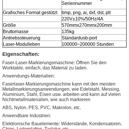
Seriennummer
Grafisches Format gestützt
bmp, png, ai, dxf, dst, plt
220V±10%/50Hz/4A
Größe
570mmx270mmx200mm
Bruttomasse
135kg
Antriebssteuerung
Standardusb-port
Laser-Modulleben
100000~200000 Stunden
Eigenschaften:
Faser-Laser-Markierungsmaschine: Öffnen Sie den
Worktable, einfach, das Material zu laden.
Anwendungs-Materialien:
Faserlaser-Markierungsmaschine kann mit den meisten
Metallmarkierungsanwendungen, wie Edelstahl, Messing,
Aluminium, Stahl, Eisen usw. arbeiten und kann auf vielen
Nichtmetallmaterialien, wie auch markieren
ABS, Nylon, PES, PVC, Makrolon, etc.
Anwendbare Industrien:
Elektronische Bauelemente: Widerstände, Kondensatoren,
Chips, Leiterplatten, Tastatur, etc.