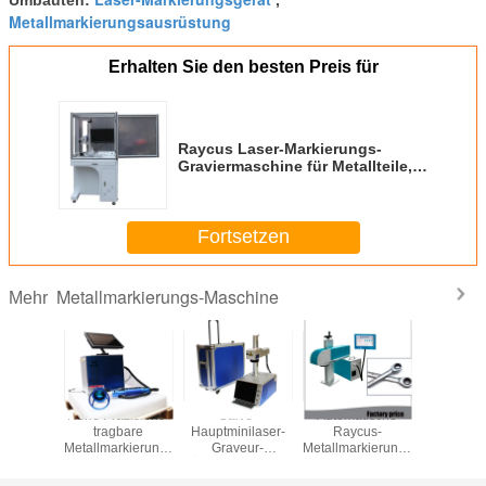
Metallmarkierungsausrüstung
Erhalten Sie den besten Preis für
Raycus Laser-Markierungs-
Graviermaschine für Metallteile,
hohe Präzision
Fortsetzen
Metallmarkierungs-Maschine
Mehr
llmarkierungs-
Hohe Präzisions-
Galvo-
Automatische
Spitzenat
ne mit
tragbare
Hauptminilaser-
Raycus-
Metallmark
oftware,
Metallmarkierungs-
Graveur-
Metallmarkierungs-
Masch
eistung
Maschine, Laser-
Ätzmaschine für
Maschinen-
Ätzmaschine
Metall,
tragbarer Faser-