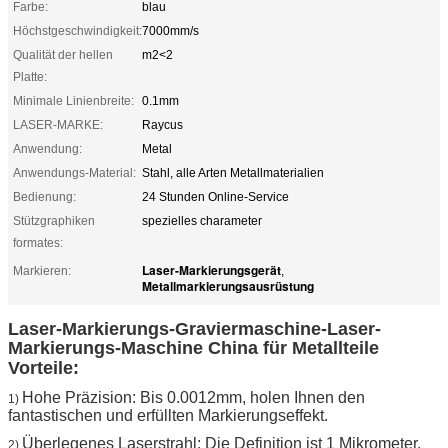
Farbe:
blau
Höchstgeschwindigkeit:
7000mm/s
Qualität der hellen
m2<2
Platte:
Minimale Linienbreite:
0.1mm
LASER-MARKE:
Raycus
Anwendung:
Metal
Anwendungs-Material:
Stahl, alle Arten Metallmaterialien
Bedienung:
24 Stunden Online-Service
Stützgraphiken
spezielles charameter
formates:
Laser-Markierungsgerät
Markieren:
,
Metallmarkierungsausrüstung
Laser-Markierungs-Graviermaschine-Laser-
Markierungs-Maschine China für Metallteile
Vorteile:
Hohe Präzision: Bis 0.0012mm, holen Ihnen den
1)
fantastischen und erfüllten Markierungseffekt.
Überlegenes Laserstrahl: Die Definition ist 1 Mikrometer,
2)