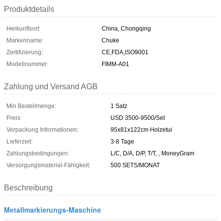
Produktdetails
Herkunftsort:
China, Chongqing
Markenname:
Chuke
Zertifizierung:
CE,FDA,ISO9001
Modellnummer:
FIMM-A01
Zahlung und Versand AGB
Min Bestellmenge:
1 Satz
Preis:
USD 3500-9500/Set
Verpackung Informationen:
95x81x122cm Holzetui
Lieferzeit:
3-8 Tage
Zahlungsbedingungen:
L/C, D/A, D/P, T/T, , MoneyGram
Versorgungsmaterial-Fähigkeit:
500 SETS/MONAT
Beschreibung
Metallmarkierungs-Maschine