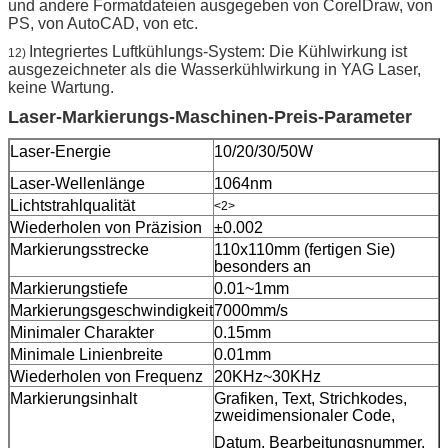
und andere Formatdateien ausgegeben von CorelDraw, von
PS, von AutoCAD, von etc.
Integriertes Luftkühlungs-System: Die Kühlwirkung ist
12)
ausgezeichneter als die Wasserkühlwirkung in YAG Laser,
keine Wartung.
Laser-Markierungs-Maschinen-Preis-Parameter
Laser-Energie
10/20/30/50W
Laser-Wellenlänge
1064nm
Lichtstrahlqualität
<2>
Wiederholen von Präzision
±0.002
Markierungsstrecke
110x110mm (fertigen Sie)
besonders an
Markierungstiefe
0.01~1mm
Markierungsgeschwindigkeit
7000mm/s
Minimaler Charakter
0.15mm
Minimale Linienbreite
0.01mm
Wiederholen von Frequenz
20KHz~30KHz
Markierungsinhalt
Grafiken, Text, Strichkodes,
zweidimensionaler Code,
Datum, Bearbeitungsnummer,