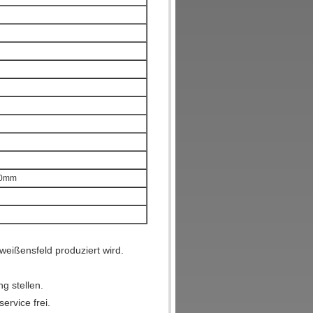
00mm
weißensfeld produziert wird.
g stellen.
ervice frei.