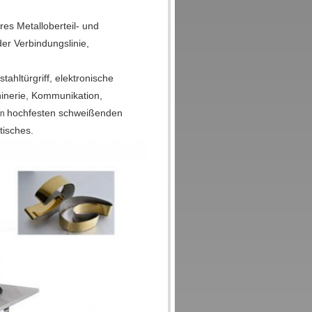
s Metalloberteil- und
r Verbindungslinie,
hltürgriff, elektronische
inerie, Kommunikation,
hochfesten
schweißenden
en
tisches.