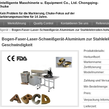
Intelligente Maschinerie u. Equipment Co., Ltd. Chongqing-
Chuke
Kein Problem für die Markierung, Chuke-Fokus auf der
arkierungsmaschine für 14 Jahre.
Werksführung
Quality Control
Kontaktieren Sie uns
Referenz
ßgerät
Bogen-Faser-Laser-Schweißgerät-Aluminium zur Stahlelektroden-hoh
Bogen-Faser-Laser-Schweißgerät-Aluminium zur Stahlele
Geschwindigkeit
Produktdetails:
Herkunftsort:
Markenname:
Zertifizierung:
Modellnummer:
Zahlung und Vers
Min Bestellmenge:
Preis:
Verpackung Inform
Lieferzeit: