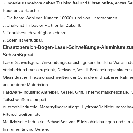
Ingenieurangebote geben Training frei und führen online, etwas S
5.
Haustür zu Haustür.
Die beste Wahl von Kunden 10000+ und von Unternehmen.
6.
Chuke ist Ihr bester Partner für Zukunft.
7.
Fabrikbesuch verfügbar jederzeit.
8.
Soem ist verfügbar.
9.
Einsatzbereich-Bogen-Laser-Schweißungs-Aluminium zum
Schweißgerät
Laser-Schweißgerät-Anwendungsbereich: gesundheitliche Warenindus
Variabeldurchmessergelenk, Dreiwege, Ventil, Berieselungsanlagens
Glasindustrie: Präzisionsschweißen der Schnalle und äußerer Rahmen
und anderer Materialien.
Hardware-Industrie: Antreiber, Kessel, Griff, Thermosflascheschale, 
Teilschweißen stempelt.
Automobilindustrie: Motorzylinderauflage, Hydrostößeldichtungssch
Filterschweißen, etc.
Medizinische Industrie: Schweißen von Edelstahldichtungen und strukt
Instrumente und Geräte.