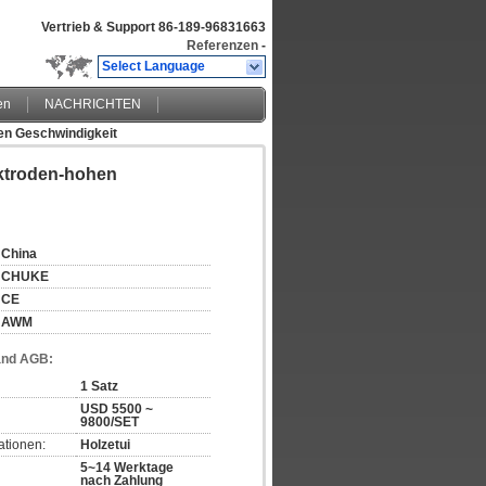
Vertrieb & Support
86-189-96831663
Referenzen
-
Select Language
en
NACHRICHTEN
en Geschwindigkeit
ktroden-hohen
China
CHUKE
CE
AWM
and AGB:
1 Satz
USD 5500 ~
9800/SET
ationen:
Holzetui
5~14 Werktage
nach Zahlung