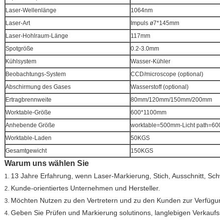
Laser-Wellenlänge
1064nm
Laser-Art
Impuls ø7*145mm
Laser-Hohlraum-Länge
117mm
Spotgröße
0.2-3.0mm
Kühlsystem
Wasser-Kühler
Beobachtungs-System
CCD/microscope (optional)
Abschirmung des Gases
Wasserstoff (optional)
Ertragbrennweite
80mm/120mm/150mm/200mm
Worktable-Größe
600*1100mm
Anhebende Größe
worktable=500mm-Licht path=6
Worktable-Laden
50KGS
Gesamtgewicht
150KGS
Warum uns wählen Sie
13 Jahre Erfahrung, wenn Laser-Markierung, Stich, Ausschnitt, Sch
1.
Kunde-orientiertes Unternehmen und Hersteller.
2.
Möchten Nutzen zu den Vertretern und zu den Kunden zur Verfügun
3.
Geben Sie Prüfen und Markierung solutinons, langlebigen Verkaufss
4.