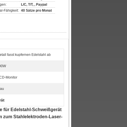
gen:
L/C, T/T, , Paypal
l-Fähigkeit:
40 Sätze pro Monat
tall fasst kupfernen Edelstahl ab
00W
CD-Monitor
rau
rät
 für Edelstahl-Schweißgerät
 zum Stahlelektroden-Laser-