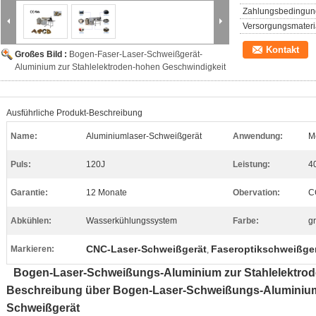
Zahlungsbedingun
Versorgungsmateria
Kontakt
Großes Bild :
Bogen-Faser-Laser-Schweißgerät-
Aluminium zur Stahlelektroden-hohen Geschwindigkeit
Ausführliche Produkt-Beschreibung
Name:
Aluminiumlaser-Schweißgerät
Anwendung:
Me
Puls:
120J
Leistung:
4
Garantie:
12 Monate
Obervation:
C
Abkühlen:
Wasserkühlungssystem
Farbe:
g
CNC-Laser-Schweißgerät
Faseroptikschweißge
Markieren:
,
Bogen-Laser-Schweißungs-Aluminium zur Stahlelektrode
Beschreibung über Bogen-Laser-Schweißungs-Aluminium
Schweißgerät