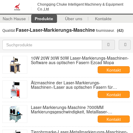
Chongqing Chuke Intelligent Machinery & Equipment
Co.,Ltd
Nach Hause
Produkte
Über uns
Kontakte
Faser-Laser-Markierungs-Maschine
Qualität
fournisseur.
(42)
10W 20W 30W 50W Laser-Markierungs-Maschinen-
Software aus optischen Fasern Ezcad Mopa
Kontakt
Ätzmaschine der Laser-Markierungs-
Maschinen-/Laser aus optischen Fasern für
Edelstahl
Kontakt
Laser-Markierungs-Maschine 7000MM
Markierungsgeschwindigkeit, Metalllaser-
Graviermaschine der Faser-1064nm
Kontakt
Tierohrmarke-Laser-Metallmarkierungs-Maschinen-